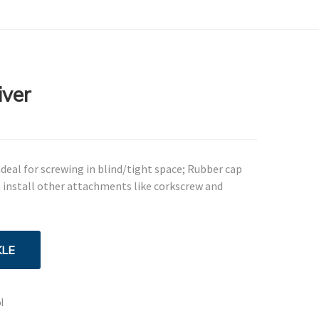
iver
ideal for screwing in blind/tight space; Rubber cap
 install other attachments like corkscrew and
KLE
l