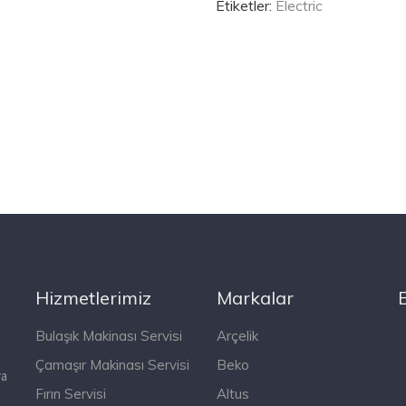
Etiketler:
Electric
Hizmetlerimiz
Markalar
Bulaşık Makinası Servisi
Arçelik
Çamaşır Makinası Servisi
Beko
ya
Fırın Servisi
Altus