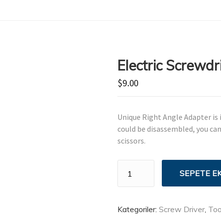
Electric Screwdr
$
9.00
Unique Right Angle Adapter is 
could be disassembled, you can
scissors.
Electric
SEPETE E
Screwdriver
adet
Kategoriler:
Screw Driver
,
Too