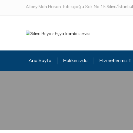
Alibey Mah Hasan Tüfekçioğlu Sok No 15 Silivri/İstanbul
Ana Sayfa
Hakkımızda
Hizmetlerimiz