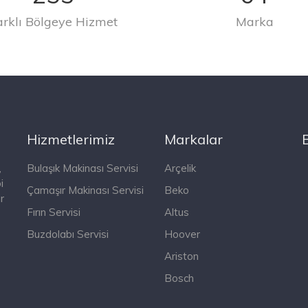
arklı Bölgeye Hizmet
Marka
Hizmetlerimiz
Markalar
,
Bulaşık Makinası Servisi
Arçelik
i
Çamaşır Makinası Servisi
Beko
r
Fırın Servisi
Altus
Buzdolabı Servisi
Hoover
Ariston
Bosch