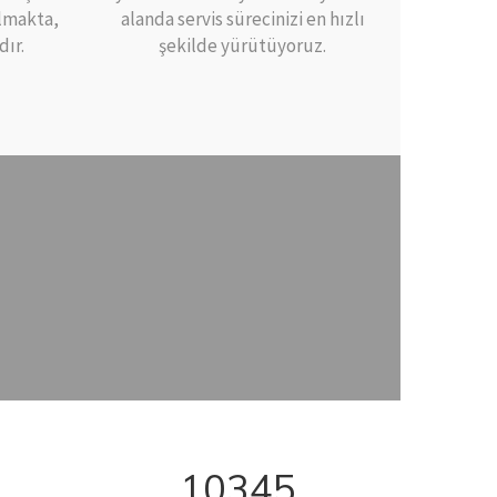
ulmakta,
alanda servis sürecinizi en hızlı
dır.
şekilde yürütüyoruz.
10345