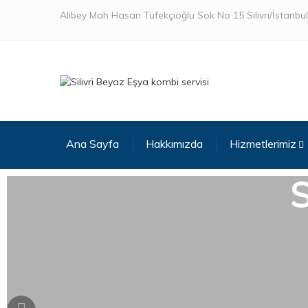
Alibey Mah Hasan Tüfekçioğlu Sok No 15 Silivri/İstanbul
Ana Sayfa
Hakkımızda
Hizmetlerimiz
S