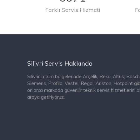
Farklı Servis Hizmeti
F
Silivri Servis Hakkında
Silivrinin tüm bölgelerinde Arçelik, Beko, Altus, Bosch
Siemens, Profilo, Vestel, Regal, Ariston, Hotpoint gib
onlarca markada güvenilir teknik servis hizmetlerini bi
araya getiriyoruz.