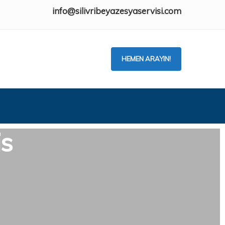
info@silivribeyazesyaservisi.com
HEMEN ARAYIN!
is