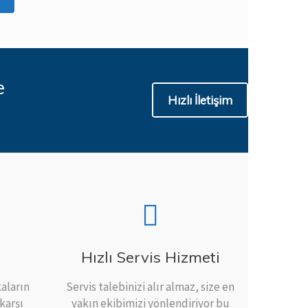
e
Hızlı İletişim
Hızlı Servis Hizmeti
aların
Servis talebinizi alır almaz, size en
karşı
yakın ekibimizi yönlendiriyor bu