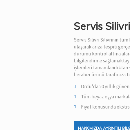
Servis Siliv
Servis Silivri Silivrinin t
ulaşarak arıza tespiti ger
durumu kontrol altına alar
bilgilendirme sağlamaktayı
işlemleri tamamlandıktan s
beraber ürünü tarafınıza t
Ordu'da 20 yıllık güven
Tüm beyaz eşya markal
Fiyat konusunda ekstrsa
HAKKIMIZDA AYRINTILI BILG