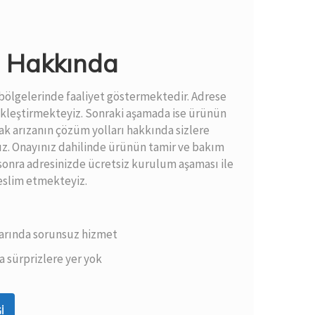
ri Hakkında
üm bölgelerinde faaliyet göstermektedir. Adrese
çekleştirmekteyiz. Sonraki aşamada ise ürünün
ak arızanın çözüm yolları hakkında sizlere
z. Onayınız dahilinde ürünün tamir ve bakım
onra adresinizde ücretsiz kurulum aşaması ile
eslim etmekteyiz.
arında sorunsuz hizmet
 sürprizlere yer yok
I