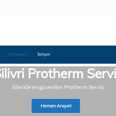
Markalar
İletişim
ilivri Protherm Serv
Silivride en güvenilen Protherm Servisi
Hemen Arayın!