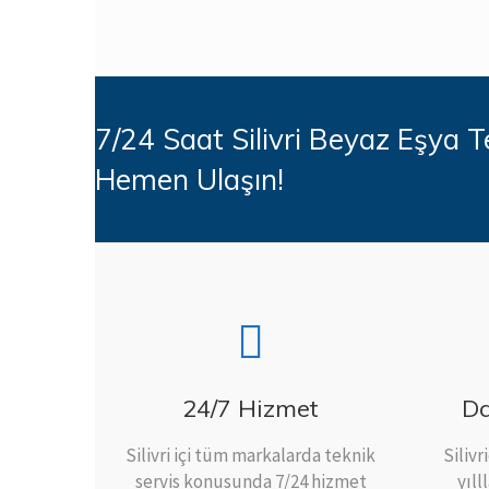
7/24 Saat Silivri Beyaz Eşya T
Hemen Ulaşın!
24/7 Hizmet
Da
Silivri içi tüm markalarda teknik
Siliv
servis konusunda 7/24 hizmet
yıll