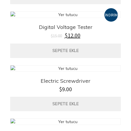
İNDIRIM!
Digital Voltage Tester
Orijinal
Şu
$
12.00
$
15.00
fiyat:
andaki
$15.00.
fiyat:
SEPETE EKLE
$12.00.
Electric Screwdriver
$
9.00
SEPETE EKLE