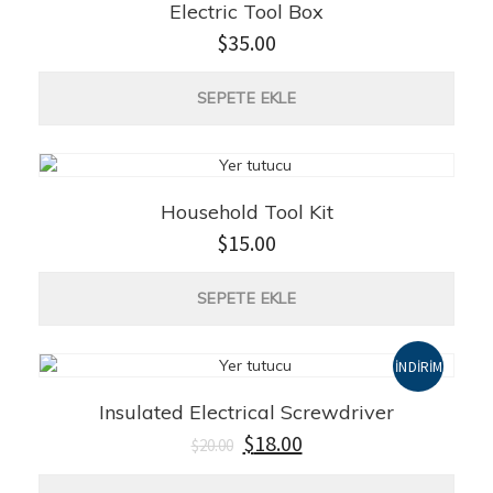
Electric Tool Box
$
35.00
SEPETE EKLE
Household Tool Kit
$
15.00
SEPETE EKLE
İNDIRIM!
Insulated Electrical Screwdriver
Orijinal
Şu
$
18.00
$
20.00
fiyat:
andaki
$20.00.
fiyat: