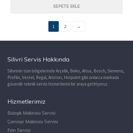
SEPETE EKLE
1
2
→
Silivri Servis Hakkında
Silivrinin tüm bölgelerinde Arçelik, Beko, Altus, Bosch, Siemens,
Profilo, Vestel, Regal, Ariston, Hotpoint gibi onlarca markada
güvenilir teknik servis hizmetlerini bir araya getiriyoruz.
Hizmetlerimiz
Bulaşık Makinası Servisi
Çamaşır Makinası Servisi
Fırın Servisi