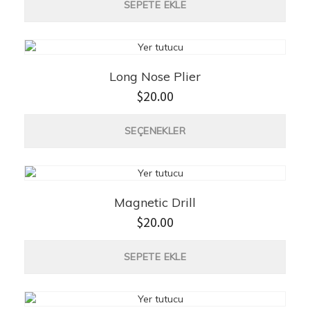
SEPETE EKLE
$18.00.
Long Nose Plier
$
20.00
Bu
SEÇENEKLER
ürün
birde
fazla
vary
var.
Magnetic Drill
Seçen
ürün
$
20.00
sayf
seçile
SEPETE EKLE