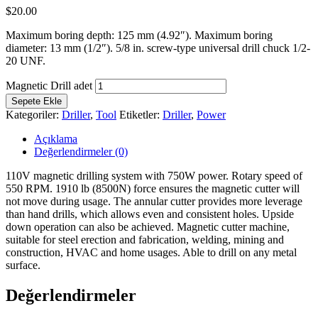
$
20.00
Maximum boring depth: 125 mm (4.92″). Maximum boring
diameter: 13 mm (1/2″). 5/8 in. screw-type universal drill chuck 1/2-
20 UNF.
Magnetic Drill adet
Sepete Ekle
Kategoriler:
Driller
,
Tool
Etiketler:
Driller
,
Power
Açıklama
Değerlendirmeler (0)
110V magnetic drilling system with 750W power. Rotary speed of
550 RPM. 1910 lb (8500N) force ensures the magnetic cutter will
not move during usage. The annular cutter provides more leverage
than hand drills, which allows even and consistent holes. Upside
down operation can also be achieved. Magnetic cutter machine,
suitable for steel erection and fabrication, welding, mining and
construction, HVAC and home usages. Able to drill on any metal
surface.
Değerlendirmeler