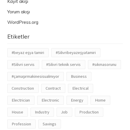
Kayıt akışı
Yorum akışı
WordPress.org
Etiketler
#beyaz eşya tamiri
#Silivribeyazeşyatamiri
#Silivri servis
#Silivri teknik servis
#sıkmasorunu
#çamaşırmakinesisualmıyor
Business
Construction
Contract
Electrical
Electrician
Electronic
Energy
Home
House
Industry
Job
Production
Profession
Savings