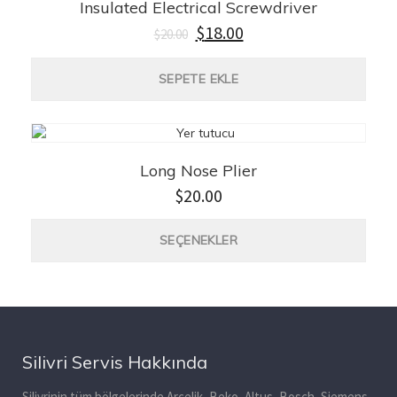
Insulated Electrical Screwdriver
Orijinal
Şu
$
18.00
$
20.00
fiyat:
andaki
$20.00.
fiyat:
SEPETE EKLE
$18.00.
Long Nose Plier
$
20.00
Bu
SEÇENEKLER
ürün
birde
fazla
vary
var.
Seçen
ürün
Silivri Servis Hakkında
sayf
seçile
Silivrinin tüm bölgelerinde Arçelik, Beko, Altus, Bosch, Siemens,