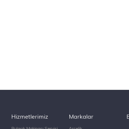
Hizmetlerimiz
Markalar
,
Bulaşık Makinası Servisi
Arçelik