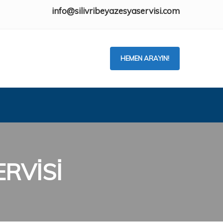
info@silivribeyazesyaservisi.com
HEMEN ARAYIN!
ERVİSİ