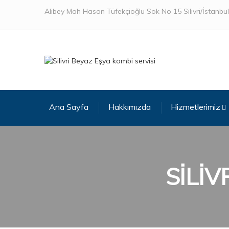
Alibey Mah Hasan Tüfekçioğlu Sok No 15 Silivri/İstanbul
Ana Sayfa
Hakkımızda
Hizmetlerimiz
SİLİV