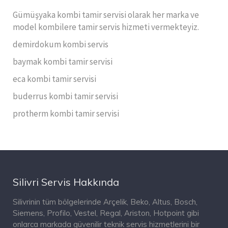
Gümüşyaka kombi tamir servisi olarak her marka ve
model kombilere tamir servis hizmeti vermekteyiz.
demirdokum kombi servis
baymak kombi tamir servisi
eca kombi tamir servisi
buderrus kombi tamir servisi
protherm kombi tamir servisi
Silivri Servis Hakkında
Silivrinin tüm bölgelerinde Arçelik, Beko, Altus, Bosch,
Siemens, Profilo, Vestel, Regal, Ariston, Hotpoint gibi
onlarca markada güvenilir teknik servis hizmetlerini bir