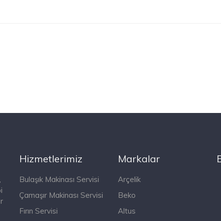
Hizmetlerimiz
Markalar
,
Bulaşık Makinası Servisi
Arçelik
i
Çamaşır Makinası Servisi
Beko
r
Fırın Servisi
Altus