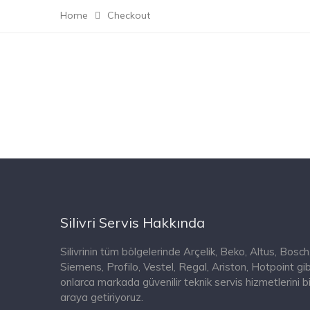
Home
Checkout
Silivri Servis Hakkında
Silivrinin tüm bölgelerinde Arçelik, Beko, Altus, Bosch
Siemens, Profilo, Vestel, Regal, Ariston, Hotpoint gib
onlarca markada güvenilir teknik servis hizmetlerini bi
araya getiriyoruz.