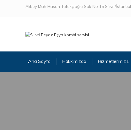
Alibey Mah Hasan Tüfekçioğlu Sok No 15 Silivri/İstanbul
Ana Sayfa
Hakkımızda
Hizmetlerimiz